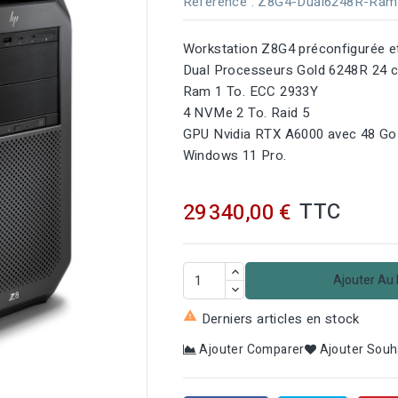
Référence
: Z8G4-Dual6248R-Ram
Workstation Z8G4 préconfigurée et
Dual Processeurs Gold 6248R 24 c
Ram 1 To. ECC 2933Y
4 NVMe 2 To. Raid 5
GPU Nvidia RTX A6000 avec 48 G
Windows 11 Pro.
TTC
29 340,00 €
Ajouter Au 

Derniers articles en stock

Ajouter Comparer
Ajouter Souh