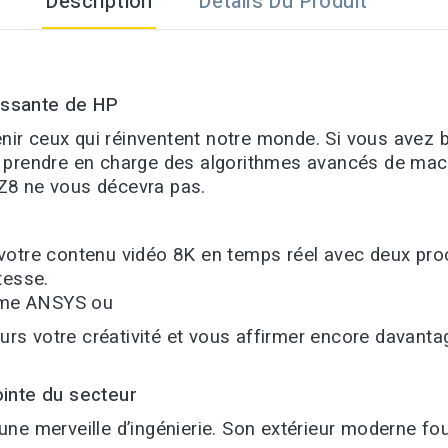
Description
Détails Du Produit
uissante de HP
r ceux qui réinventent notre monde. Si vous avez be
 prendre en charge des algorithmes avancés de machi
Z8 ne vous décevra pas.
 votre contenu vidéo 8K en temps réel avec deux pr
tesse.
omme ANSYS ou
urs votre créativité et vous affirmer encore davantag
ointe du secteur
t une merveille d’ingénierie. Son extérieur moderne f