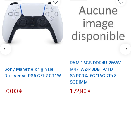
RAM 16GB DDR4U 2666V
Sony Manette originale
M471A2K43DB1-CTD
Dualsense PS5 CFI-ZCT1W
SNPCRXJ6C/16G 2Rx8
SODIMM
70,00 €
172,80 €