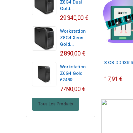
Z8G4 Dual
Gold...
29 340,00 €
Workstation
Z8G4 Xeon
Gold...
2 890,00 €
8 GB DDR3R 
Workstation
Z6G4 Gold
17,91 €
6248R...
7 490,00 €
Tous Les Produits