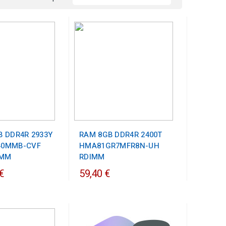
B DDR4R 2933Y
RAM 8GB DDR4R 2400T
40MMB-CVF
HMA81GR7MFR8N-UH
IMM
RDIMM
€
59,40 €