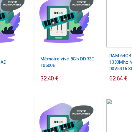
RAM 64GB
Mémoire vive 8Gb DDR3E
RAD
1333Mhz 
10600E
00V5416 
32,40 €
62,64 €