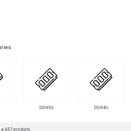
ries
DDR3U
DDR4U
y a 657 produits.