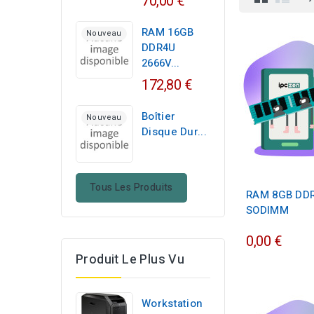
70,00 €
RAM 16GB
Nouveau
DDR4U
2666V...
172,80 €
Boîtier
Nouveau
Disque Dur...
Tous Les Produits
RAM 8GB DDR
SODIMM
0,00 €
Produit Le Plus Vu
Workstation