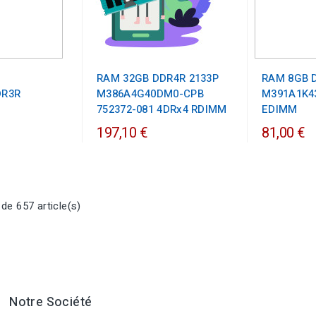
RAM 32GB DDR4R 2133P
RAM 8GB 
DR3R
M386A4G40DM0-CPB
M391A1K4
752372-081 4DRx4 RDIMM
EDIMM
197,10 €
81,00 €
de 657 article(s)
Notre Société