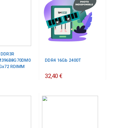
 DDR3R
M396B8G70DM0
DDR4 16Gb 2400T
8Gx72 RDIMM
32,40 €