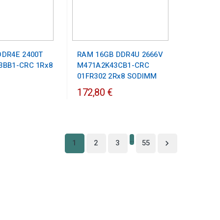
DDR4E 2400T
RAM 16GB DDR4U 2666V
3BB1-CRC 1Rx8
M471A2K43CB1-CRC
01FR302 2Rx8 SODIMM
172,80 €
…
1
2
3
55
