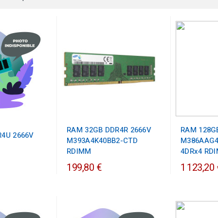
RAM 32GB DDR4R 2666V
RAM 128G
4U 2666V
M393A4K40BB2-CTD
M386AAG
RDIMM
4DRx4 RD
199,80 €
1 123,20 