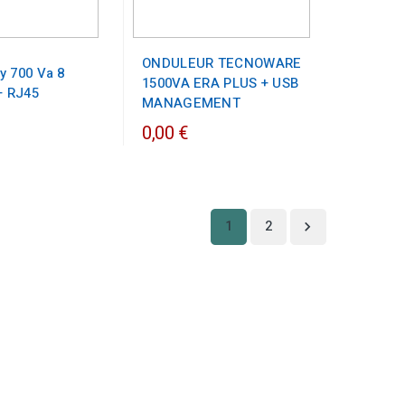
ONDULEUR TECNOWARE
y 700 Va 8
1500VA ERA PLUS + USB
+ RJ45
MANAGEMENT
0,00 €
1
2
