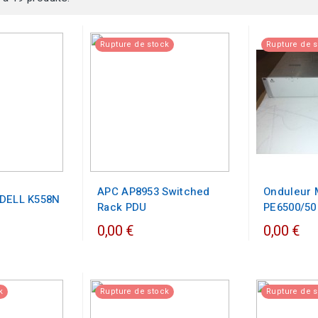
Rupture de stock
Rupture de 
APC AP8953 Switched
Onduleur 
 DELL K558N
Rack PDU
PE6500/50
0,00 €
0,00 €
k
Rupture de stock
Rupture de 