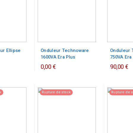
ur Ellipse
Onduleur Technoware
Onduleur
1600VA Era Plus
750VA Era
0,00 €
90,00 €
k
Rupture de stock
Rupture de 