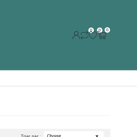
0
0
0

Choisir
Trier par :