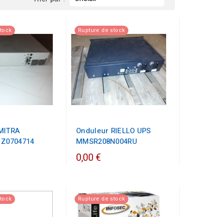
stock
Rupture de stock
MITRA
Onduleur RIELLO UPS
 Z0704714
MMSR208N004RU
0,00 €
stock
Rupture de stock