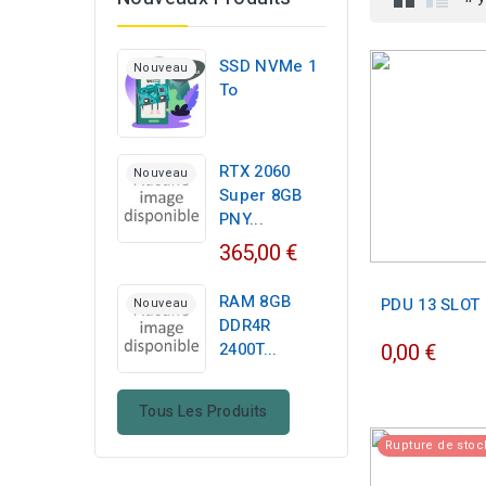
SSD NVMe 1
Nouveau
To
RTX 2060
Nouveau
Super 8GB
PNY...
365,00 €
RAM 8GB
PDU 13 SLOT
Nouveau
DDR4R
2400T...
0,00 €
Tous Les Produits
Rupture de stoc