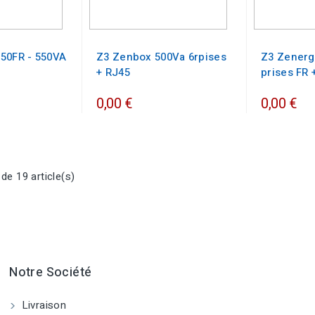
50FR - 550VA
Z3 Zenbox 500Va 6rpises
Z3 Zenerg
+ RJ45
prises FR 
0,00 €
0,00 €
de 19 article(s)
Notre Société
Livraison