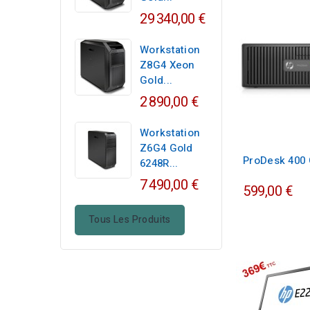
29 340,00 €
Workstation
Z8G4 Xeon
Gold...
2 890,00 €
Workstation
Z6G4 Gold
ProDesk 400 
6248R...
7 490,00 €
599,00 €
Tous Les Produits