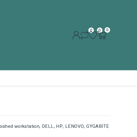
0
0
0
efurbished workstation, DELL, HP, LENOVO, GYGABITE