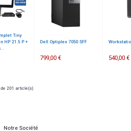
mplet Tiny
n HP 21.5 P +
Dell Optiplex 7050 SFF
Workstati
...
799,00 €
540,00 €
de 201 article(s)
Notre Société