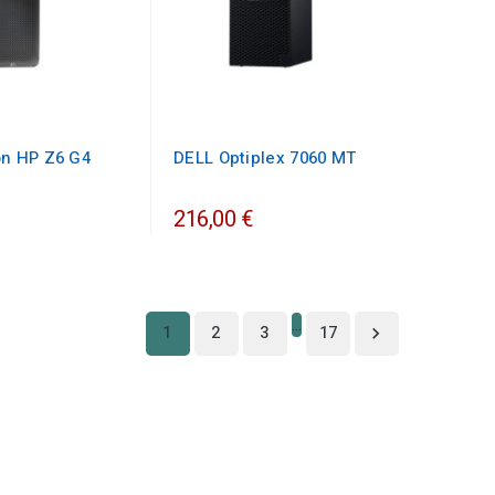
on HP Z6 G4
DELL Optiplex 7060 MT
216,00 €
…
1
2
3
17
