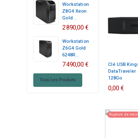
Workstation
Z8G4 Xeon
Gold...
2 890,00 €
Workstation
Z6G4 Gold
6248R...
7 490,00 €
Clé USB King
DataTraveler
128Go
Tous Les Produits
0,00 €
Rupture de stoc