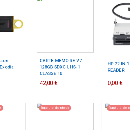
ston
CARTE MEMOIRE V7
HP 22 IN 
 Exodia
128GB SDXC UHS-1
READER
CLASSE 10
42,00 €
0,00 €
k
Rupture de stock
Rupture de 