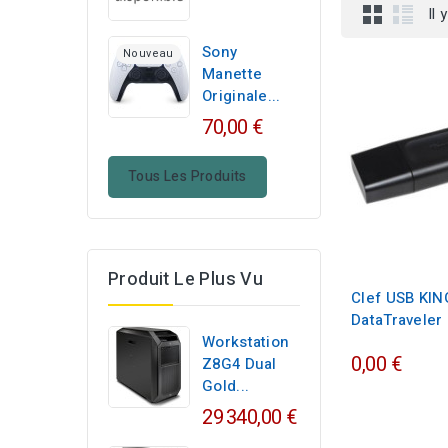
Il 
Sony
Nouveau
Manette
Originale...
70,00 €
Tous Les Produits
Produit Le Plus Vu
Clef USB KI
DataTraveler
Workstation
0,00 €
Z8G4 Dual
Gold...
29 340,00 €