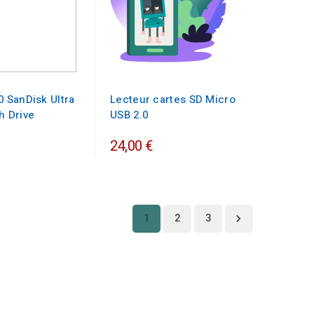
0 SanDisk Ultra
Lecteur cartes SD Micro
h Drive
USB 2.0
24,00 €
1
2
3
